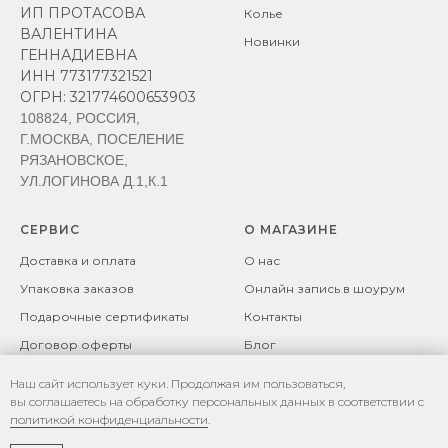
ИП ПРОТАСОВА
Колье
ВАЛЕНТИНА
Новинки
ГЕННАДИЕВНА
ИНН 773177321521
ОГРН: 321774600653903
108824, РОССИЯ,
Г.МОСКВА, ПОСЕЛЕНИЕ
РЯЗАНОВСКОЕ,
УЛ.ЛОГИНОВА Д.1,К.1
СЕРВИС
О МАГАЗИНЕ
Доставка и оплата
О нас
Упаковка заказов
Онлайн запись в шоурум
Подарочные сертификаты
Контакты
Договор оферты
Блог
Возврат товара
Политика
Наш сайт использует куки. Продолжая им пользоваться,
конфиденциальности
Рекомендации по уходу за
вы соглашаетесь на обработку персональных данных в соответствии с
изделиями
Политика файлов cookie
политикой конфиденциальности
.
Разработка сайта -