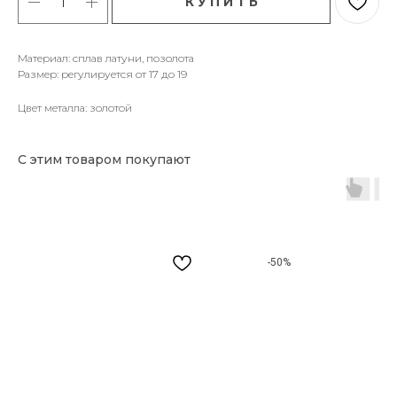
К У П И Т Ь
Материал: сплав латуни, позолота
Размер: регулируется от 17 до 19
Цвет металла: золотой
С этим товаром покупают
-50%