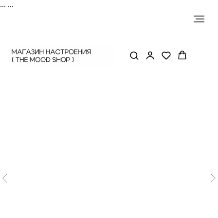
...
...