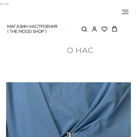
...
...
О НАС