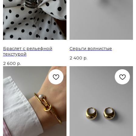
Браслет с рельефной
Серьги волнистые
текстурой
2 400
р.
2 600
р.