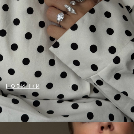
Н О В И Н К И