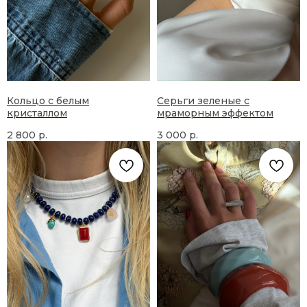
Кольцо с белым
Серьги зеленые с
кристаллом
мраморным эффектом
2 800
р.
3 000
р.