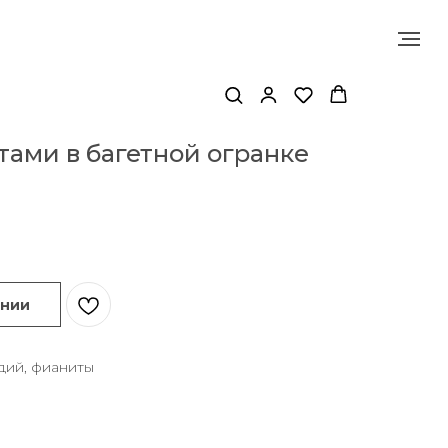
тами в багетной огранке
ении
дий, фианиты