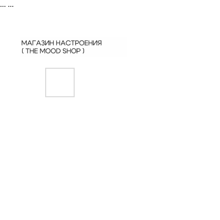
...
...