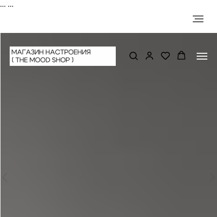
...
...