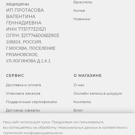
Браслеты
защищены
ИП ПРОТАСОВА
Колье
ВАЛЕНТИНА
Новинки
ГЕННАДИЕВНА
ИНН 773177321521
ОГРН: 321774600653903
108824, РОССИЯ,
Г.МОСКВА, ПОСЕЛЕНИЕ
РЯЗАНОВСКОЕ,
УЛ.ЛОГИНОВА Д.1,К.1
СЕРВИС
О МАГАЗИНЕ
Доставка и оплата
О нас
Упаковка заказов
Онлайн запись в шоурум
Подарочные сертификаты
Контакты
Договор оферты
Блог
Возврат товара
Политика
Наш сайт использует куки. Продолжая им пользоваться,
конфиденциальности
Рекомендации по уходу за
вы соглашаетесь на обработку персональных данных в соответствии с
изделиями
Политика файлов cookie
политикой конфиденциальности
.