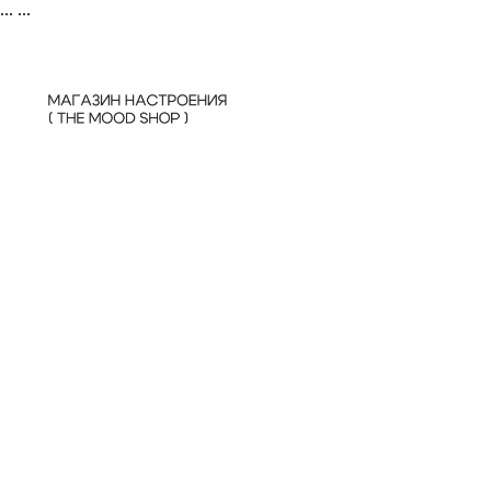
...
...