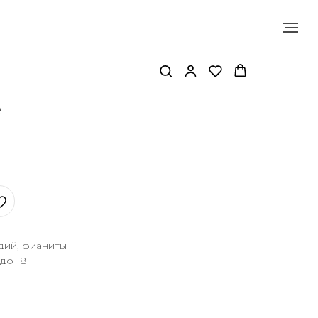
е
дий, фианиты
 до 18