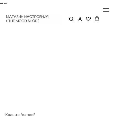
...
...
Кольцо "капли"