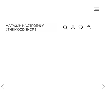
...
...