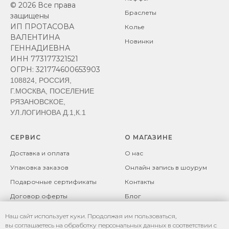
© 2026 Все права
Браслеты
защищены
ИП ПРОТАСОВА
Колье
ВАЛЕНТИНА
Новинки
ГЕННАДИЕВНА
ИНН 773177321521
ОГРН: 321774600653903
108824, РОССИЯ,
Г.МОСКВА, ПОСЕЛЕНИЕ
РЯЗАНОВСКОЕ,
УЛ.ЛОГИНОВА Д.1,К.1
СЕРВИС
О МАГАЗИНЕ
Доставка и оплата
О нас
Упаковка заказов
Онлайн запись в шоурум
Подарочные сертификаты
Контакты
Договор оферты
Блог
Возврат товара
Политика
Наш сайт использует куки. Продолжая им пользоваться,
конфиденциальности
Рекомендации по уходу за
вы соглашаетесь на обработку персональных данных в соответствии с