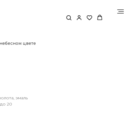
 небесном цвете
золота, эмаль
 до 20