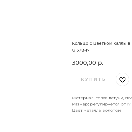
Кольцо с цветком каллы в
G1378-17
3000,00
р.
К У П И Т Ь
Материал: сплав латуни, по
Размер: регулируется от 17
Цвет металла: золотой