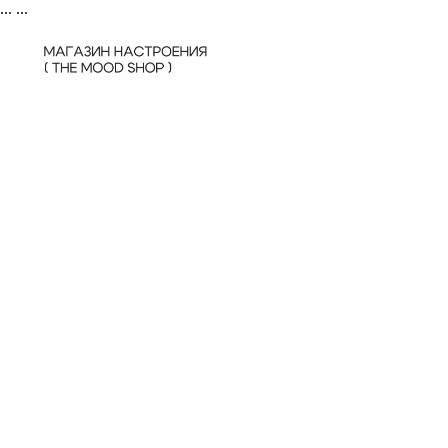
...
...