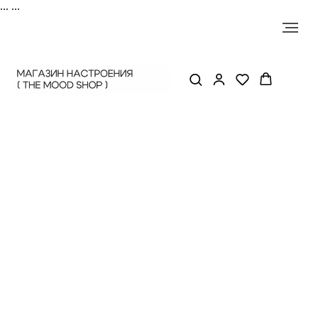
...
...