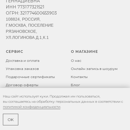
ГЕННАДИЕВНА
ИНН 773177321521
ОГРН: 321774600653903
108824, РОССИЯ,
Г.МОСКВА, ПОСЕЛЕНИЕ
РЯЗАНОВСКОЕ,
УЛ.ЛОГИНОВА Д.1,К.1
СЕРВИС
О МАГАЗИНЕ
Доставка и оплата
О нас
Упаковка заказов
Онлайн запись в шоурум
Подарочные сертификаты
Контакты
Договор оферты
Блог
Возврат товара
Политика
Наш сайт использует куки. Продолжая им пользоваться,
конфиденциальности
Рекомендации по уходу за
вы соглашаетесь на обработку персональных данных в соответствии с
изделиями
Политика файлов cookie
политикой конфиденциальности
.
Разработка сайта -
OK
Ю.Хакимова