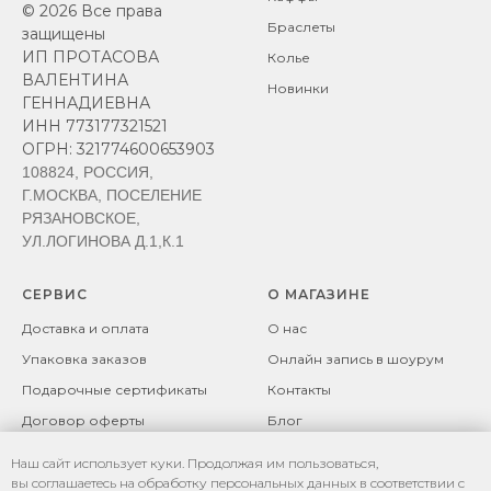
© 2026 Все права
Браслеты
защищены
ИП ПРОТАСОВА
Колье
ВАЛЕНТИНА
Новинки
ГЕННАДИЕВНА
ИНН 773177321521
ОГРН: 321774600653903
108824, РОССИЯ,
Г.МОСКВА, ПОСЕЛЕНИЕ
РЯЗАНОВСКОЕ,
УЛ.ЛОГИНОВА Д.1,К.1
СЕРВИС
О МАГАЗИНЕ
Доставка и оплата
О нас
Упаковка заказов
Онлайн запись в шоурум
Подарочные сертификаты
Контакты
Договор оферты
Блог
Возврат товара
Политика
Наш сайт использует куки. Продолжая им пользоваться,
конфиденциальности
Рекомендации по уходу за
вы соглашаетесь на обработку персональных данных в соответствии с