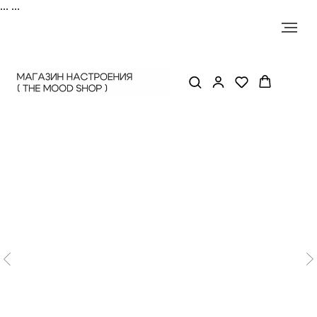
...
...