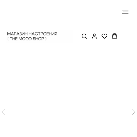
...
...