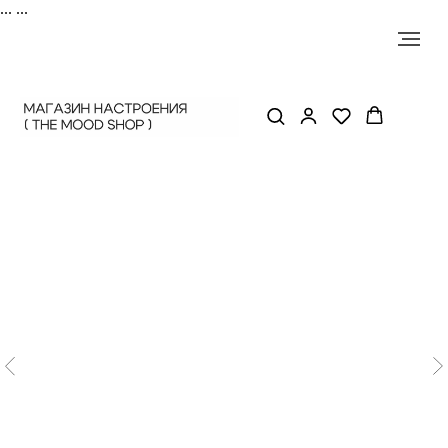
...
...