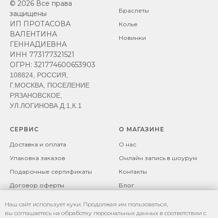
© 2026 Все права
Браслеты
защищены
ИП ПРОТАСОВА
Колье
ВАЛЕНТИНА
Новинки
ГЕННАДИЕВНА
ИНН 773177321521
ОГРН: 321774600653903
108824, РОССИЯ,
Г.МОСКВА, ПОСЕЛЕНИЕ
РЯЗАНОВСКОЕ,
УЛ.ЛОГИНОВА Д.1,К.1
СЕРВИС
О МАГАЗИНЕ
Доставка и оплата
О нас
Упаковка заказов
Онлайн запись в шоурум
Подарочные сертификаты
Контакты
Договор оферты
Блог
Возврат товара
Политика
Наш сайт использует куки. Продолжая им пользоваться,
конфиденциальности
Рекомендации по уходу за
вы соглашаетесь на обработку персональных данных в соответствии с