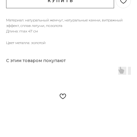
К У П И Т Ь
Материал: натуральный жемчуг, натуральные камни, витражный
эффект, сплав латуни, позолота
Длина: max 47 см
Цвет металла: золотой
С этим товаром покупают