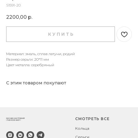
S1591-20
2200,00
р.
К У П И Т Ь
Материал: эмаль, сплав латуни, родий
Размер серьги: 20*11 мм
Цвет металла: серебряный
С этим товаром покупают
СМОТРЕТЬ ВСЕ
Кольца
Серьги