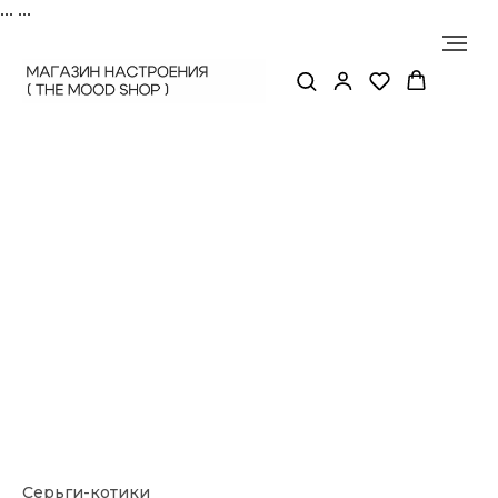
...
...
Серьги-котики