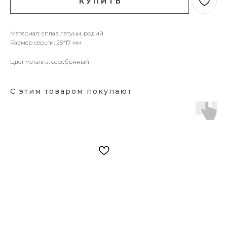
К У П И Т Ь
Материал: сплав латуни, родий
Размер серьги: 25*17 мм
Цвет металла: серебряный
С этим товаром покупают