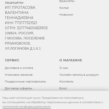
Браслеты
защищены
ИП ПРОТАСОВА
Колье
ВАЛЕНТИНА
Новинки
ГЕННАДИЕВНА
ИНН 773177321521
ОГРН: 321774600653903
108824, РОССИЯ,
Г.МОСКВА, ПОСЕЛЕНИЕ
РЯЗАНОВСКОЕ,
УЛ.ЛОГИНОВА Д.1,К.1
СЕРВИС
О МАГАЗИНЕ
Доставка и оплата
О нас
Упаковка заказов
Онлайн запись в шоурум
Подарочные сертификаты
Контакты
Договор оферты
Блог
Возврат товара
Политика
Наш сайт использует куки. Продолжая им пользоваться,
конфиденциальности
Рекомендации по уходу за
вы соглашаетесь на обработку персональных данных в соответствии с
изделиями
Политика файлов cookie
политикой конфиденциальности
.