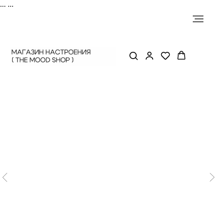
...
...