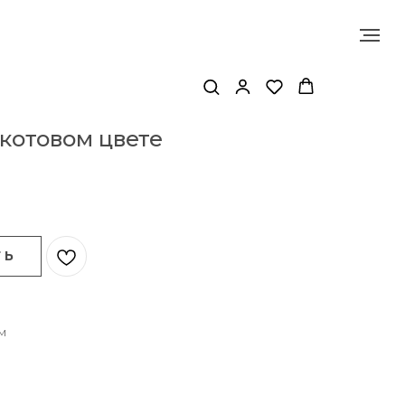
акотовом цвете
Т Ь
м