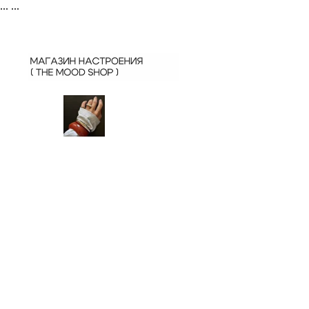
...
...