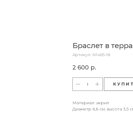
Браслет в терр
Артикул:
N1465-18
2 600
р.
К У П И 
Материал: акрил
Диаметр 6,6 см, высота 3,5 с